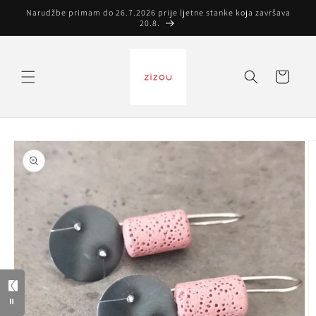
Preskoči
Narudžbe primam do 26.7.2026 prije ljetne stanke koja završava
na
20.8.
sadržaj
Košarica
Preskoči do
informacija
o
proizvodu
=