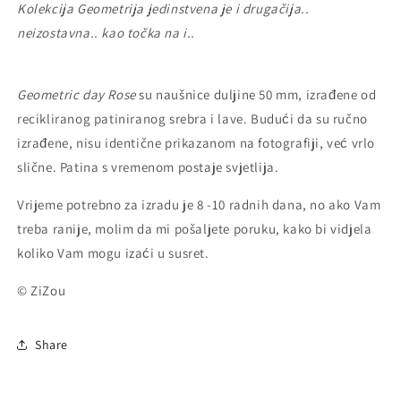
Kolekcija Geometrija jedinstvena je i drugačija..
neizostavna.. kao točka na i..
Geometric day Rose
s
u naušnice duljine 50 mm, izrađene od
recikliranog patiniranog srebra i lave.
Budući da su ručno
izrađene, nisu identične prikazanom na fotografiji, već vrlo
slične.
Patina s vremenom postaje svjetlija.
Vrijeme potrebno za izradu je 8 -10 radnih dana, no ako Vam
treba ranije, molim da mi pošaljete poruku, kako bi vidjela
koliko Vam mogu izaći u susret.
© ZiZou
Share