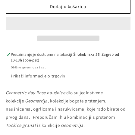
Geometric
Geometric
Dodaj u košaricu
day
day
/
/
Rose
Rose
/
/
naušnice
naušnice
Preuzimanje je dostupno na lokaciji
Širokobriska 56, Zagreb od
10-13h (pon-pet)
Obično spremno za 1 sat
Prikaži informacije o trgovini
Geometric day Rose naušnice
dio su jedinstvene
kolekcije
Geometrija
, kolekcije bogate prstenjem,
naušnicama, ogrlicama i narukvicama, koje rado birate od
prvog dana.. Preporučam ih u kombinaciji s prstenom
Točkice granat
iz kolekcije
Geometrija
.