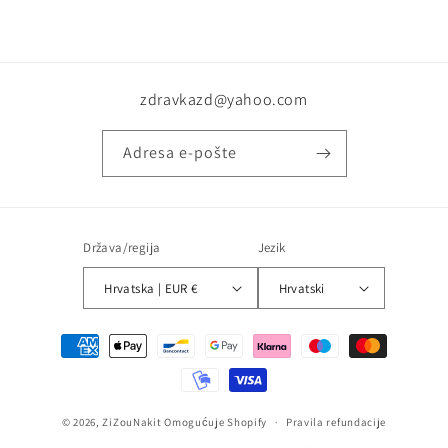
zdravkazd@yahoo.com
Adresa e-pošte
Država/regija
Jezik
Hrvatska | EUR €
Hrvatski
Načini
plaćanja
© 2026,
ZiZouNakit
Omogućuje Shopify
Pravila refundacije