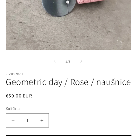
Otvori
O
medij
m
1
2
od
1
/
3
u
u
dijaloškom
d
ZIZOUNAKIT
okviru
o
Geometric day / Rose / naušnice
Redovna
€59,00 EUR
cijena
Količina
Količina
Smanji
Povećaj
količinu
količinu
proizvoda
proizvoda