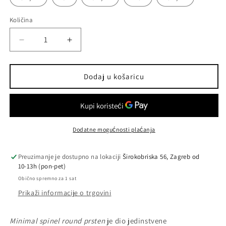
Količina
Količina
Smanji
Povećaj
količinu
količinu
proizvoda
proizvoda
Minimal
Minimal
Dodaj u košaricu
/
/
spinel
spinel
/
/
round
round
/
/
Dodatne mogućnosti plaćanja
prsten
prsten
Preuzimanje je dostupno na lokaciji
Širokobriska 56, Zagreb od
10-13h (pon-pet)
Obično spremno za 1 sat
Prikaži informacije o trgovini
Minimal spinel round prsten
je dio jedinstvene