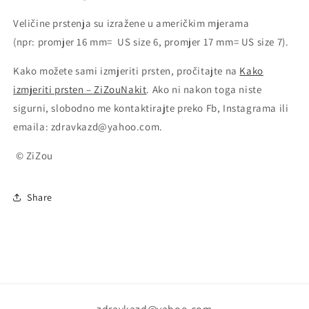
Veličine prstenja su izražene u američkim mjerama
(npr: promjer 16 mm= US size 6, promjer 17 mm= US size 7).
Kako možete sami izmjeriti prsten, pročitajte na
Kako
izmjeriti prsten – ZiZouNakit
. Ako ni nakon toga niste
sigurni, slobodno me kontaktirajte preko Fb, Instagrama ili
emaila: zdravkazd@yahoo.com.
© ZiZou
Share