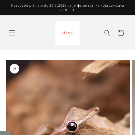
Preskoči
Narudžbe primam do 26.7.2026 prije ljetne stanke koja završava
na
20.8.
sadržaj
Košarica
Preskoči do
informacija
o
proizvodu