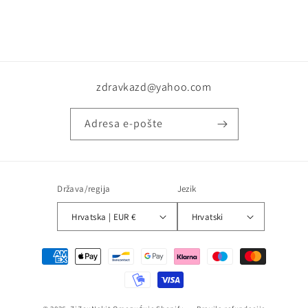
zdravkazd@yahoo.com
Adresa e-pošte
Država/regija
Jezik
Hrvatska | EUR €
Hrvatski
Načini
plaćanja