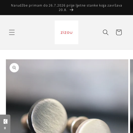
Preskoči
Narudžbe primam do 26.7.2026 prije ljetne stanke koja završava
na
20.8.
sadržaj
Košarica
Preskoči do
informacija
o
proizvodu
=