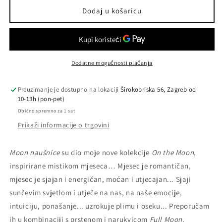
Moon
Moon
Dodaj u košaricu
/
/
naušnice
naušnice
/
/
male
male
Dodatne mogućnosti plaćanja
Preuzimanje je dostupno na lokaciji
Širokobriska 56, Zagreb od
10-13h (pon-pet)
Obično spremno za 1 sat
Prikaži informacije o trgovini
Moon naušnice
su dio moje nove kolekcije
On t
he Moon
,
inspirirane mistikom mjeseca… Mjesec je romantičan,
mjesec je sjajan i energičan, moćan i utjecajan... Sjaji
sunčevim svjetlom i utječe na nas, na naše emocije,
intuiciju, ponašanje... uzrokuje plimu i oseku...
Preporučam
ih u kombinaciji s prstenom i narukvicom
Full Moon
.