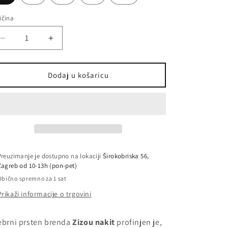
ičina
ličina
Smanji
Povećaj
količinu
količinu
proizvoda
proizvoda
Crown
Crown
Dodaj u košaricu
prsten
prsten
/
/
crni
crni
spinel
spinel
Preuzimanje je dostupno na lokaciji
Širokobriska 56,
Zagreb od 10-13h (pon-pet)
Obično spremno za 1 sat
Prikaži informacije o trgovini
ebrni prsten brenda
Zizou nakit
profinjen je,