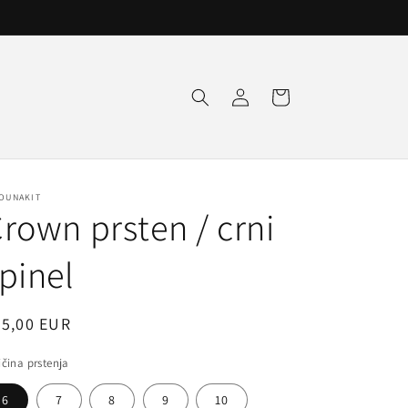
Prijava
Košarica
ZOUNAKIT
rown prsten / crni
pinel
edovna
75,00 EUR
jena
ičina prstenja
6
7
8
9
10