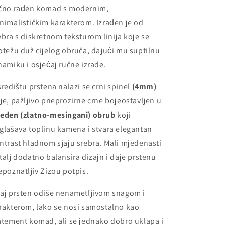
čno rađen komad s modernim,
nimalističkim karakterom. Izrađen je od
ebra s diskretnom teksturom linija koje se
otežu duž cijelog obruča, dajući mu suptilnu
namiku i osjećaj ručne izrade.
središtu prstena nalazi se crni spinel
(4mm)
je, pažljivo pneprozirne crne bojeostavljen u
eden (zlatno-mesingani) obrub
koji
glašava toplinu kamena i stvara elegantan
ntrast hladnom sjaju srebra. Mali mjedenasti
talj dodatno balansira dizajn i daje prstenu
epoznatljiv Zizou potpis.
aj prsten odiše nenametljivom snagom i
rakterom, lako se nosi samostalno kao
atement komad, ali se jednako dobro uklapa i