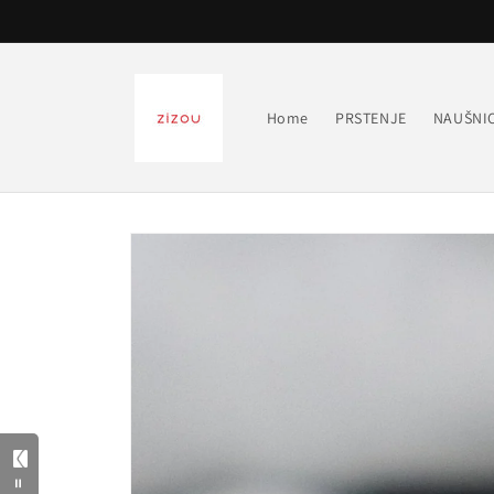
Preskoči
na
sadržaj
Home
PRSTENJE
NAUŠNI
Preskoči do
informacija
o
proizvodu
=