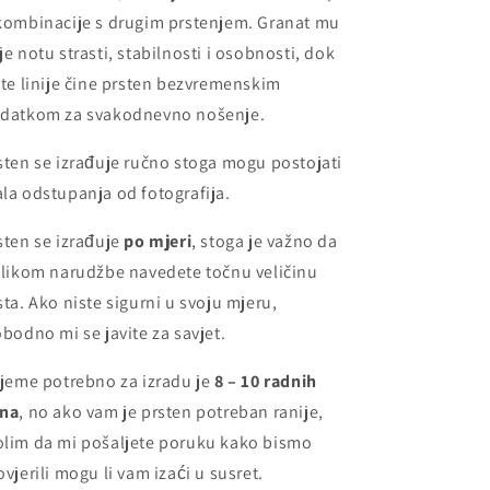
kombinacije s drugim prstenjem. Granat mu
je notu strasti, stabilnosti i osobnosti, dok
ste linije čine prsten bezvremenskim
datkom za svakodnevno nošenje.
sten se izrađuje ručno stoga mogu postojati
la odstupanja od fotografija.
sten se izrađuje
po mjeri
, stoga je važno da
ilikom narudžbe navedete točnu veličinu
sta. Ako niste sigurni u svoju mjeru,
obodno mi se javite za savjet.
ijeme potrebno za izradu je
8 – 10 radnih
na
, no ako vam je prsten potreban ranije,
lim da mi pošaljete poruku kako bismo
ovjerili mogu li vam izaći u susret.