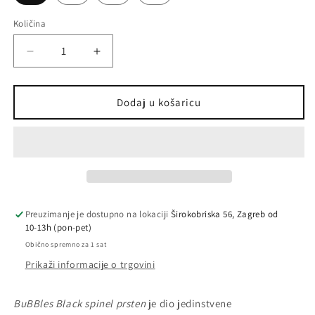
Količina
Količina
Smanji
Povećaj
količinu
količinu
proizvoda
proizvoda
BuBBles
BuBBles
Dodaj u košaricu
/
/
Black
Black
spinel
spinel
/
/
prsten
prsten
Preuzimanje je dostupno na lokaciji
Širokobriska 56, Zagreb od
10-13h (pon-pet)
Obično spremno za 1 sat
Prikaži informacije o trgovini
BuBBles Black spinel prsten
je dio jedinstvene