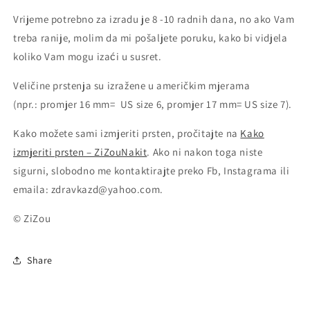
Vrijeme potrebno za izradu je 8 -10 radnih dana, no ako Vam
treba ranije, molim da mi pošaljete poruku, kako bi vidjela
koliko Vam mogu izaći u susret.
Veličine prstenja su izražene u američkim mjerama
(npr.: promjer 16 mm= US size 6, promjer 17 mm= US size 7).
Kako možete sami izmjeriti prsten, pročitajte na
Kako
izmjeriti prsten – ZiZouNakit
. Ako ni nakon toga niste
sigurni, slobodno me kontaktirajte preko Fb, Instagrama ili
emaila: zdravkazd@yahoo.com.
© ZiZou
Share