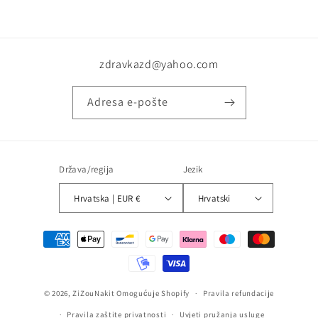
zdravkazd@yahoo.com
Adresa e-pošte
Država/regija
Jezik
Hrvatska | EUR €
Hrvatski
Načini
plaćanja
© 2026,
ZiZouNakit
Omogućuje Shopify
Pravila refundacije
Pravila zaštite privatnosti
Uvjeti pružanja usluge