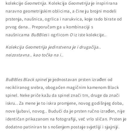
kolekcije
Geometrija
. Kolekcija
Geometrija
je inspirirana
naravno geometrijskim oblicima, a čine ju brojni modeli
prstenja, naušnica, ogrlica i narukvica, koje rado birate od
prvog dana..
Preporučam ga u kombinaciji s
naušnicama
BuBBles
i ogrlicom
O
iz iste kolekcije..
Kolekcija Geometrija jedinstvena je i drugačija..
neizostavna.. kao točka na i..
BuBBles Black spinel
je jednostavan prsten izrađen od
recikliranog srebra, obogaćen magičnim kamenom Black
spinel. Neke priče kažu da spinel znači trn, druge da znači
iskru.. Za mene je to iskra promjene, novog godišnjeg doba,
nove ljubavi, novog..
Budući da je prsten ručno izrađen, nije
identičan prikazanom na fotografiji, već vrlo sličan.
Prsten je
dodatno patiniran te s nošenjem postaje svjetliji i sjajniji.