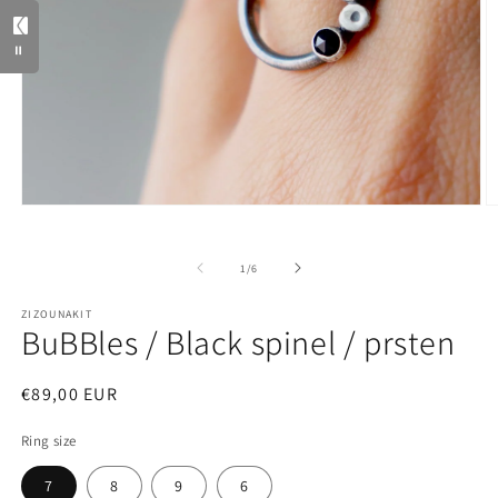
=
Otvori
O
medij
m
1
2
u
u
od
1
/
6
dijaloškom
d
okviru
o
ZIZOUNAKIT
BuBBles / Black spinel / prsten
Redovna
€89,00 EUR
cijena
Ring size
7
8
9
6