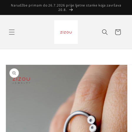
Preskoči
Narudžbe primam do 26.7.2026 prije ljetne stanke koja završava
na
20.8.
sadržaj
Košarica
Preskoči do
informacija
o
proizvodu